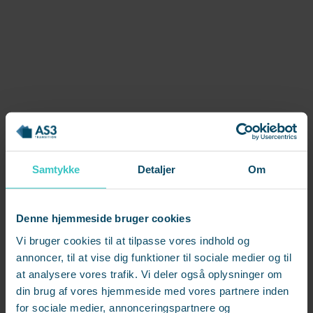
Netværk giver jobs - og mere end
det
Samtykke
Detaljer
Om
I modsætning til tidligere, hvor langt de fleste stillinger blev
slået op, besættes nu langt de fleste stillinger via netværk.
Det betyder også at ved at kortlægge og udnytte sit
Denne hjemmeside bruger cookies
netværk, vil der pludselig opstå langt flere jobmuligheder.
Vi bruger cookies til at tilpasse vores indhold og
annoncer, til at vise dig funktioner til sociale medier og til
Du skal ikke nødvendigvis tænke på personerne i dit
at analysere vores trafik. Vi deler også oplysninger om
netværk, som personer der direkte skal hjælpe dig videre i
din brug af vores hjemmeside med vores partnere inden
job. Men et godt netværk er med til at skabe nye
for sociale medier, annonceringspartnere og