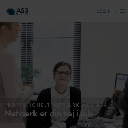
LOGIN
PROFESSIONELT NETVÆRK MED AS3
Netværk er din vej i job