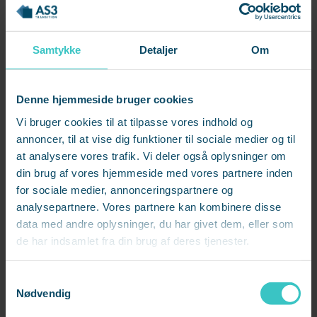
VIRKSOMHED
Samtykke
Detaljer
Om
ANGÅENDE
Denne hjemmeside bruger cookies
Vi bruger cookies til at tilpasse vores indhold og
annoncer, til at vise dig funktioner til sociale medier og til
at analysere vores trafik. Vi deler også oplysninger om
AS3 behandler dine personoplysninger for at kunne
din brug af vores hjemmeside med vores partnere inden
håndtere din forespørgsel. Se vores
databeskyttelsespolitik
for sociale medier, annonceringspartnere og
analysepartnere. Vores partnere kan kombinere disse
data med andre oplysninger, du har givet dem, eller som
de har indsamlet fra din brug af deres tjenester.
Samtykkevalg
Nødvendig