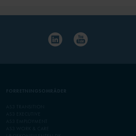
FORRETNINGSOMRÅDER
AS3 TRANSITION
AS3 EXECUTIVE
AS3 EMPLOYMENT
AS3 WORK & CARE
LÆGEKONSULENTEN.DK