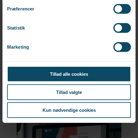
Præferencer
Statistik
Ny viden og inspiration til HR
Marketing
og ledere
Tillad alle cookies
Tillad valgte
Kun nødvendige cookies