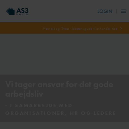
LOGIN
Hent e-bog: Stress - lederens guide til at handle i tide
Vi tager ansvar for det gode
arbejdsliv
- I SAMARBEJDE MED
ORGANISATIONER, HR OG LEDERE