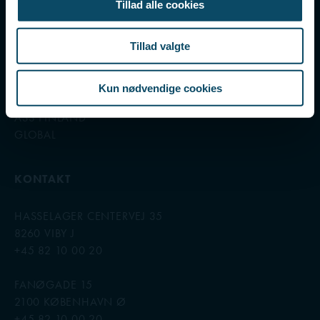
AS3.DK
Tillad alle cookies
INTERNATIONAL
Tillad valgte
AS3 NORGE
Kun nødvendige cookies
AS3 SVERIGE
AS3 FINLAND
GLOBAL
KONTAKT
HASSELAGER CENTERVEJ 35
8260 VIBY J
+45 82 10 00 20
FANØGADE 15
2100 KØBENHAVN Ø
+45 82 10 00 20