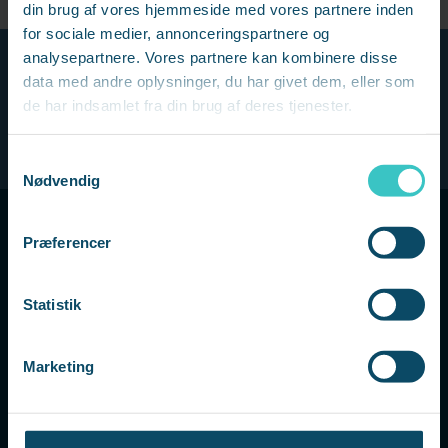
din brug af vores hjemmeside med vores partnere inden
for sociale medier, annonceringspartnere og
analysepartnere. Vores partnere kan kombinere disse
data med andre oplysninger, du har givet dem, eller som
de har indsamlet fra din brug af deres tjenester.
Samtykkevalg
Nødvendig
Præferencer
FORRETNINGSOMRÅDER
Statistik
AS3 TRANSITION
AS3 EXECUTIVE
Marketing
AS3 EMPLOYMENT
AS3 WORK & CARE
LÆGEKONSULENTEN.DK