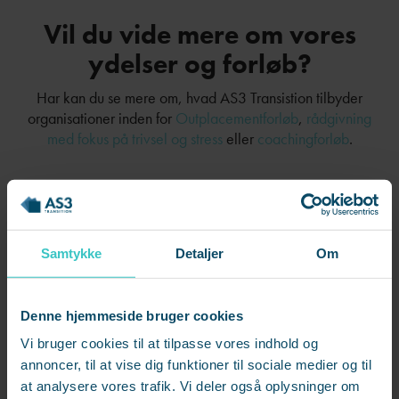
Vil du vide mere om vores
ydelser og forløb?
Har kan du se mere om, hvad AS3 Transistion tilbyder
organisationer inden for
Outplacementforløb
,
rådgivning
med fokus på trivsel og stress
eller
coachingforløb
.
Du er også altid velkommen til at
kontakte AS3
Transition
for at høre mere.
Samtykke
Detaljer
Om
Har du problemer med login?
Denne hjemmeside bruger cookies
Så kontakt os via
partnerportal@as3.dk
Vi bruger cookies til at tilpasse vores indhold og
annoncer, til at vise dig funktioner til sociale medier og til
at analysere vores trafik. Vi deler også oplysninger om