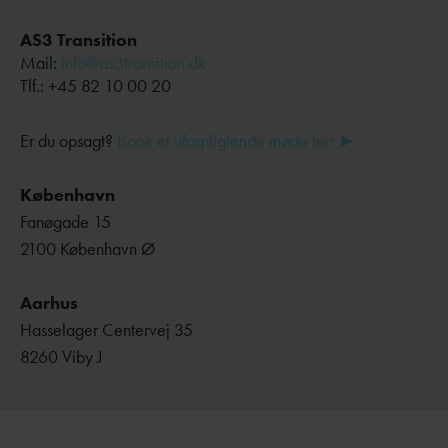
AS3 Transition
Mail:
info@as3transition.dk
Tlf.: +45 82 10 00 20
Er du opsagt?
Book et uforpligtende møde her
►
København
Fanøgade 15
2100 København Ø
Aarhus
Hasselager Centervej 35
8260 Viby J