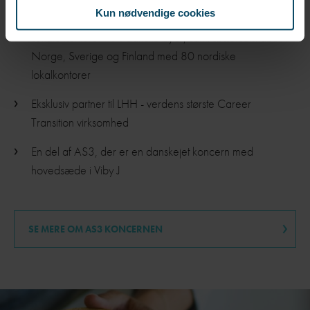
freelancejobrådgivere
Kun nødvendige cookies
Lokale kontorer i 14 danske byer, samt søsterselskaber i
Norge, Sverige og Finland med 80 nordiske
lokalkontorer
Eksklusiv partner til LHH - verdens største Career
Transition virksomhed
En del af AS3, der er en danskejet koncern med
hovedsæde i Viby J
SE MERE OM AS3 KONCERNEN