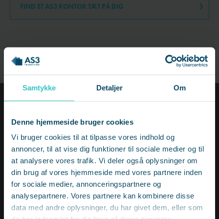
FIND ET AS3 KONTOR TÆT PÅ DIG
Samtykke
Detaljer
Om
Denne hjemmeside bruger cookies
Medarbejdere i AS3 Transition
Vi bruger cookies til at tilpasse vores indhold og
Vi er et team af jobrådgivere, erhvervspsykologer,
annoncer, til at vise dig funktioner til sociale medier og til
ledelseskonsulenter, coaches, projektledere,
at analysere vores trafik. Vi deler også oplysninger om
marketingmedarbejdere og markedschefer. Find den
din brug af vores hjemmeside med vores partnere inden
medarbejder du søger her.
for sociale medier, annonceringspartnere og
analysepartnere. Vores partnere kan kombinere disse
data med andre oplysninger, du har givet dem, eller som