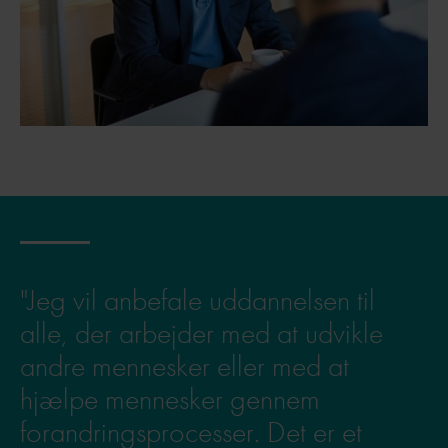
"Jeg vil anbefale uddannelsen til
alle, der arbejder med at udvikle
andre mennesker eller med at
hjælpe mennesker gennem
forandringsprocesser. Det er et