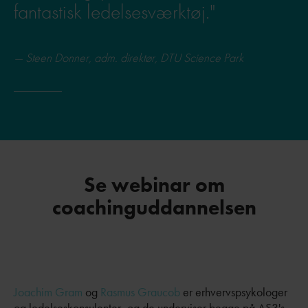
fantastisk ledelsesværktøj."
Steen Donner, adm. direktør, DTU Science Park
Se webinar om
coachinguddannelsen
Joachim Gram
og
Rasmus Graucob
er erhvervspsykologer
og ledelseskonsulenter, og de underviser begge på AS3's