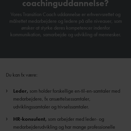
coachinguddannelse?
Vores Transition Coach uddannelse er erhvervsrettet og
målrettet medarbejdere og ledere på alle niveauer, som
ønsker at styrke deres kompetencer indenfor
kommunikation, samarbejde og udvikling af mennesker.
Du kan fx være:
Leder,
som holder forskellige en-til-en-samtaler med
medarbejdere, fx ansættelsessamtaler,
udviklingssamtaler og trivselssamtaler.
HR-konsulent,
som arbejder med leder- og
medarbejderudvikling og har mange professionelle