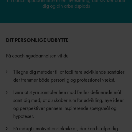
En coachinguddannelse er en investering, der styrker både
dig og din arbejdsplads
DIT PERSONLIGE UDBYTTE
På coachinguddannelsen vil du:
Tilegne dig metoder til at facilitere udviklende samtaler,
der fremmer både personlig og professionel vækst.
Lære at styre samtaler hen mod fælles definerede mål
samtidig med, at du skaber rum for udvikling, nye ideer
og perspektiver gennem inspirerende spørgsmål og
hypoteser.
Få indsigt i motivationsteknikker, der kan hjælpe dig