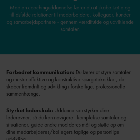
Med en coachinguddannelse lærer du at skabe tætte og
tillidsfulde relationer til medarbejdere, kollegaer, kunder
og samarbejdspartnere - gennem værdifulde og udviklende
samtaler.
Forbedret kommunikation:
Du lærer at styre samtaler
og mestre effektive og konstruktive spørgeteknikker, der
skaber fremdrift og udvikling i forskellige, professionelle
sammenhænge.
Styrket lederskab:
Uddannelsen styrker dine
lederevner, så du kan navigere i komplekse samtaler og
situationer, guide andre mod deres mål og støtte op om
dine medarbejderes/kollegers faglige og personlige
udvikling.