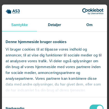
Bedre konflikthåndtering:
Med coachingværktøjer
kan medarbejderen løse misforståelser og konflikter på en
konstruktiv måde og bidrage til et positivt arbejdsmiljø.
Samtykke
Detaljer
Om
Styrket ledelse:
En medarbejder som kan lede
forandringer og støtte individer og teams i at nå deres mål,
Denne hjemmeside bruger cookies
hvilket bidrager til virksomhedens udvikling.
Vi bruger cookies til at tilpasse vores indhold og
annoncer, til at vise dig funktioner til sociale medier og til
Øget innovation:
Coaching fremmer kreativ tænkning
at analysere vores trafik. Vi deler også oplysninger om
og problemløsning, hvilket kan føre til nye ideer og
løsninger på udfordringer i virksomheden.
din brug af vores hjemmeside med vores partnere inden
for sociale medier, annonceringspartnere og
analysepartnere. Vores partnere kan kombinere disse
Positiv kulturændring:
Med en coachuddannet
data med andre oplysninger, du har givet dem, eller som
medarbejder kan virksomheden skabe en kultur, der
de har indsamlet fra din brug af deres tjenester.
fokuserer på udvikling, læring, feedback og kontinuerlig
forbedring.
Samtykkevalg
Nødvendig