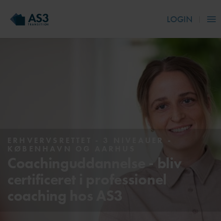
LOGIN
ERHVERVSRETTET - 3 NIVEAUER -
KØBENHAVN OG AARHUS
Coachinguddannelse - bliv
certificeret i professionel
coaching hos AS3