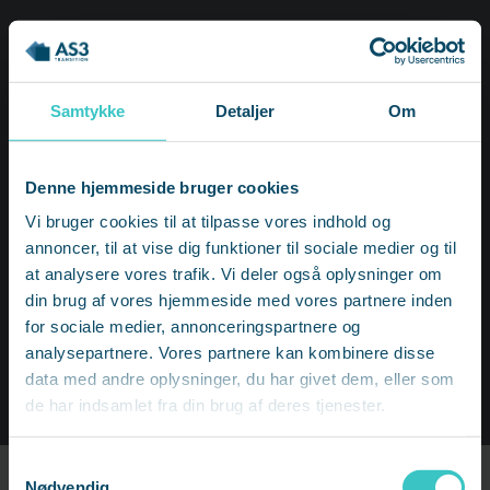
Webinar for HR og ledere
Sådan spotter du stress og skaber
Samtykke
Detaljer
Om
trivsel på arbejdspladsen
Trivsel er afgørende for, at medarbejderne kan
Denne hjemmeside bruger cookies
præstere og ønsker at blive i virksomheden. Men
Vi bruger cookies til at tilpasse vores indhold og
hvordan leder du egentlig en medarbejder, der er
annoncer, til at vise dig funktioner til sociale medier og til
ramt af stress?
at analysere vores trafik. Vi deler også oplysninger om
din brug af vores hjemmeside med vores partnere inden
for sociale medier, annonceringspartnere og
SE DATO OG TILMELD DIG HER
analysepartnere. Vores partnere kan kombinere disse
data med andre oplysninger, du har givet dem, eller som
de har indsamlet fra din brug af deres tjenester.
Samtykkevalg
Nødvendig