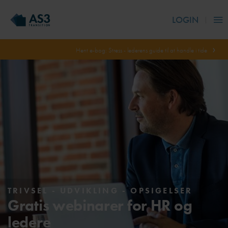
LOGIN
Hent e-bog: Stress - lederens guide til at handle i tide
TRIVSEL - UDVIKLING - OPSIGELSER
Gratis webinarer for HR og
ledere