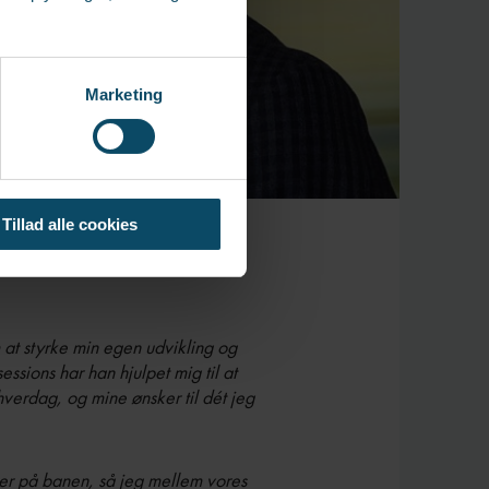
Marketing
Tillad alle cookies
at styrke min egen udvikling og
ssions har han hjulpet mig til at
erdag, og mine ønsker til dét jeg
ser på banen, så jeg mellem vores