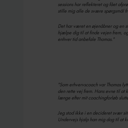
sessions har reflekteret og fået afp
stille mig alle de svære spørgsmål f
Det har været en øjenåbner og en sto
hjælpe dig til at finde vejen frem, 
enhver tid anbefale Thomas."
"Som erhvervscoach var Thomas lyttend
den rette vej frem. Hans evne til at 
længe efter mit coachingforløb slutt
Jeg stod ikke i en decideret svær s
Undervejs hjalp han mig dog til at 