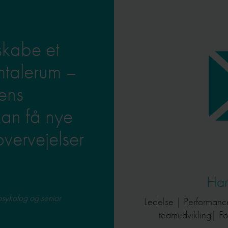
 skabe et
amtalerum –
ens
an få nye
overvejelser
Har
psykolog og senior
Ledelse | Performanc
teamudvikling| For