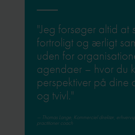
"Jeg forsøger altid at
fortroligt og ærligt s
uden for organisation
agendaer – hvor du k
perspektiver på dine 
og tvivl."
Thomas Lange, Kommerciel direktør, erhvervs
practitioner coach