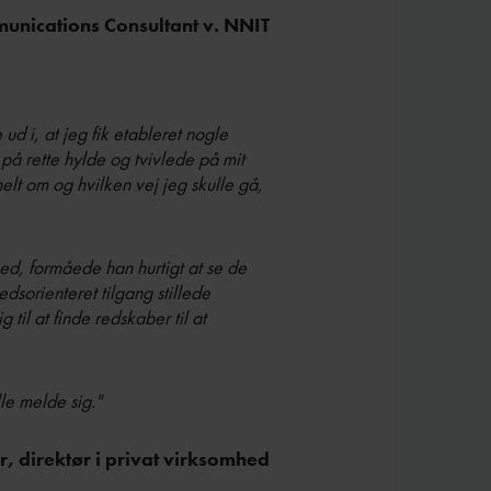
unications Consultant v. NNIT
d i, at jeg fik etableret nogle
 på rette hylde og tvivlede på mit
helt om og hvilken vej jeg skulle gå,
hed, formåede han hurtigt at se de
sorienteret tilgang stillede
til at finde redskaber til at
le melde sig."
r, direktør i privat virksomhed