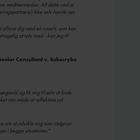
mine medmennesker. Alt dette ved at
rringspartnere) ikke selv havde set.
at alliere dig med en coach, som kan
hagelig at tale med - kan jeg til
Senior Consultant v. Subscrybe
ørgsmål og fik mig til selv at finde
irket min måde at reflektere på
ke om at udvikle mig som rådgiver.
r i begge situationer."