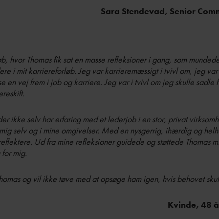
Sara Stendevad, Senior Comm
øb, hvor Thomas fik sat en masse refleksioner i gang, som mundede u
e i mit karriereforløb. Jeg var karrieremæssigt i tvivl om, jeg var
en vej frem i job og karriere. Jeg var i tvivl om jeg skulle sadle 
reskift.
 ikke selv har erfaring med et lederjob i en stor, privat virksom
mig selv og i mine omgivelser. Med en nysgerrig, ihærdig og helhed
reflektere. Ud fra mine refleksioner guidede og støttede Thomas mig 
 for mig.
omas og vil ikke tøve med at opsøge ham igen, hvis behovet skul
Kvinde, 48 å