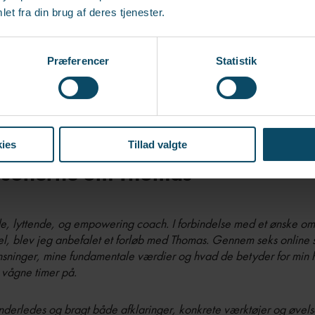
et fra din brug af deres tjenester.
Præferencer
Statistik
ies
Tillad valgte
ersonerne om Thomas
e, lyttende, og empowering coach. I forbindelse med et ønske om 
evel, blev jeg anbefalet et forløb med Thomas. Gennem seks online se
ninger, mine fundamentale værdier og hvad de betyder for min hv
 vågne timer på.
anderledes og bragt både afklaringer, konkrete værktøjer og øvel