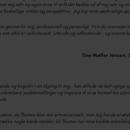
røvet mig selv og egen evne til at få det bedste ud af mig selv og 
ra forskellige vinkler og perspektiver, jeg (og mine sædvanlige spa
r gevinst for mig, professionelt og personligt. Hvis du overvejer 
og som altid er velforberedt, lyttende og udfordrende - og enormt be
Tine Møller Jensen, 
e og kognitiv i sin tilgang til mig - han stillede de helt rigtige sp
konkretisere problemstillinger og inspirere til at se fremad har påv
ede.
ituation, da Thomas blev min erhvervscoach, men jeg havde et øns
knække nogle hårde nødder. Så Thomas har mine bedste anbefalinge