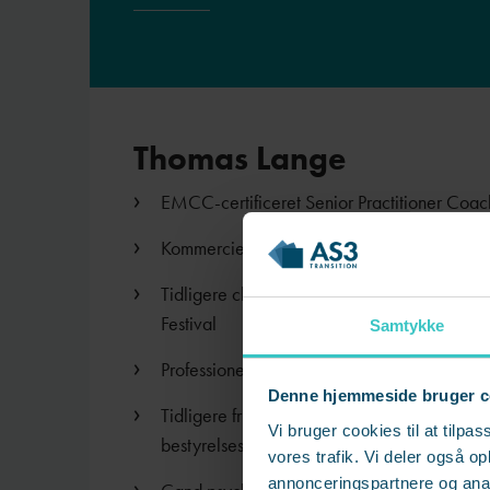
Thomas Lange
EMCC-certificeret Senior Practitioner Coac
Kommerciel direktør og erhvervspsykolog
Tidligere chefkonsulent hos Ennova og ledel
Festival
Samtykke
Professionelt bestyrelsesmedlem i Dansk Inst
Denne hjemmeside bruger c
Tidligere frivillig rådgiver i en række NGO
Vi bruger cookies til at tilpas
bestyrelsesformand i Psykologisk Korttidsrå
vores trafik. Vi deler også 
annonceringspartnere og anal