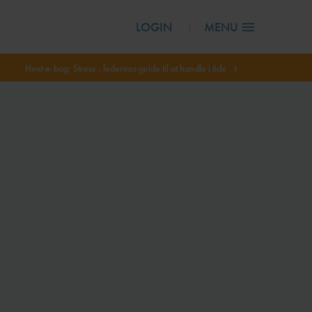
LOGIN
MENU
Hent e-bog: Stress - lederens guide til at handle i tide