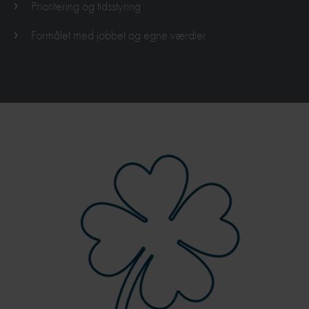
Prioritering og tidsstyring
Formålet med jobbet og egne værdier