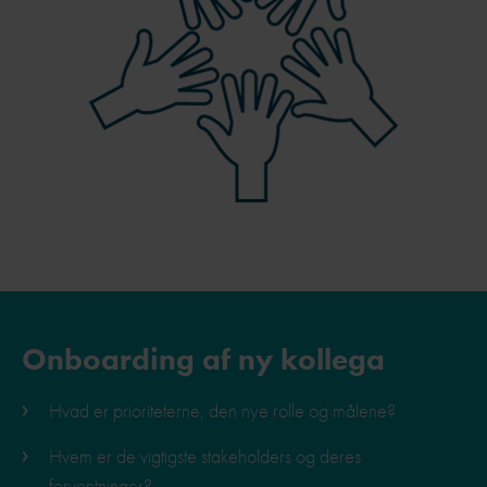
Onboarding af ny kollega
Hvad er prioriteterne, den nye rolle og målene?
Hvem er de vigtigste stakeholders og deres
forventninger?