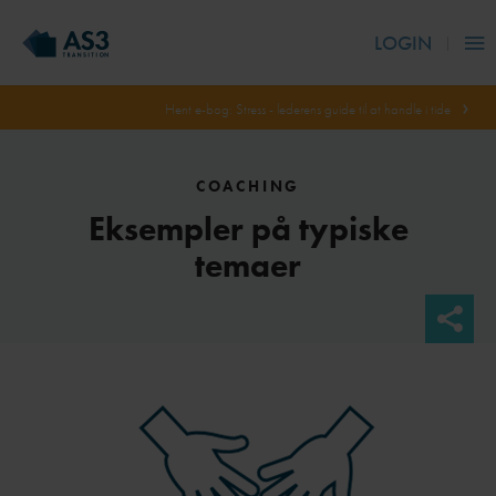
LOGIN
Hent e-bog: Stress - lederens guide til at handle i tide
COACHING
Eksempler på typiske
temaer